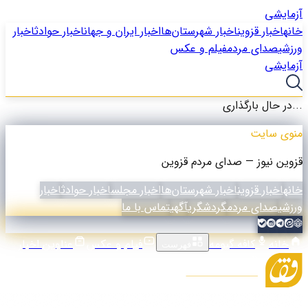
آزمایشی
خانه
اخبار قزوین
اخبار شهرستان‌ها
اخبار ایران و جهان
اخبار حوادث
اخبار
ورزشی
صدای مردم
فیلم و عکس
آزمایشی
در حال بارگذاری...
منوی سایت
قزوین نیوز — صدای مردم قزوین
خانه
اخبار قزوین
اخبار شهرستان‌ها
اخبار مجلس
اخبار حوادث
اخبار
ورزشی
صدای مردم
گردشگری
آگهی
تماس با ما
خانه
کافه گیومه
فیلم و عکس
عناوین اخبار
فهرست