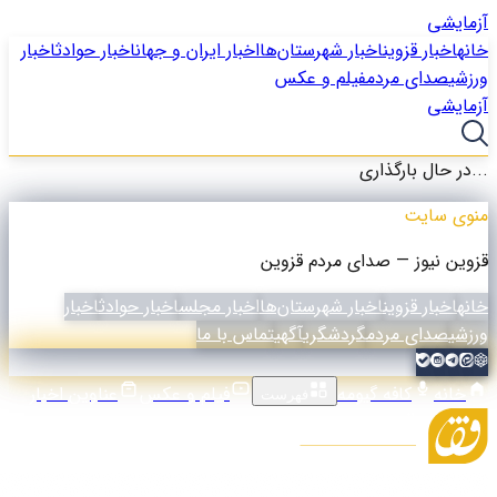
آزمایشی
خانه
اخبار قزوین
اخبار شهرستان‌ها
اخبار ایران و جهان
اخبار حوادث
اخبار
ورزشی
صدای مردم
فیلم و عکس
آزمایشی
در حال بارگذاری...
منوی سایت
قزوین نیوز — صدای مردم قزوین
خانه
اخبار قزوین
اخبار شهرستان‌ها
اخبار مجلس
اخبار حوادث
اخبار
ورزشی
صدای مردم
گردشگری
آگهی
تماس با ما
خانه
کافه گیومه
فیلم و عکس
عناوین اخبار
فهرست