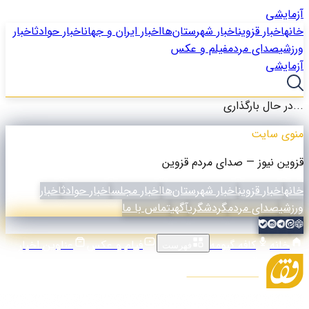
آزمایشی
خانه
اخبار قزوین
اخبار شهرستان‌ها
اخبار ایران و جهان
اخبار حوادث
اخبار
ورزشی
صدای مردم
فیلم و عکس
آزمایشی
در حال بارگذاری...
منوی سایت
قزوین نیوز — صدای مردم قزوین
خانه
اخبار قزوین
اخبار شهرستان‌ها
اخبار مجلس
اخبار حوادث
اخبار
ورزشی
صدای مردم
گردشگری
آگهی
تماس با ما
خانه
کافه گیومه
فیلم و عکس
عناوین اخبار
فهرست